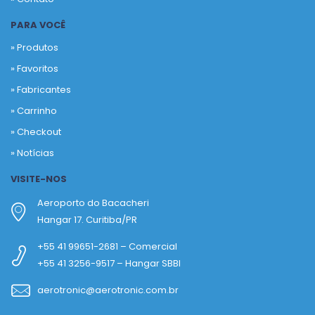
PARA VOCÊ
» Produtos
»
Favoritos
»
Fabricantes
»
Carrinho
»
Checkout
»
Notícias
VISITE-NOS
Aeroporto do Bacacheri
Hangar 17. Curitiba/PR
+55 41 99651-2681 – Comercial
+55 41 3256-9517 – Hangar SBBI
aerotronic@aerotronic.com.br