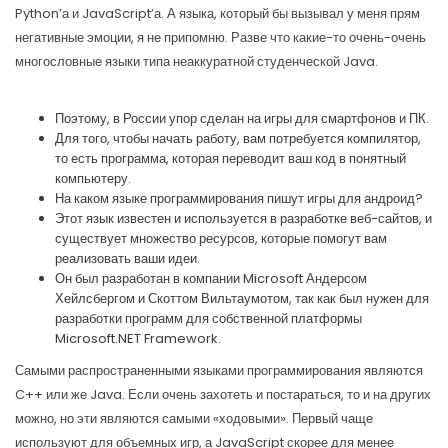
Python’а и JavaScript’а. А языка, который бы вызывал у меня прям
негативные эмоции, я не припомню. Разве что какие-то очень-очень
многословные языки типа неаккуратной студенческой Java.
Поэтому, в России упор сделан на игры для смартфонов и ПК.
Для того, чтобы начать работу, вам потребуется компилятор,
то есть программа, которая переводит ваш код в понятный
компьютеру.
На каком языке программирования пишут игры для андроид?
Этот язык известен и используется в разработке веб-сайтов, и
существует множество ресурсов, которые помогут вам
реализовать ваши идеи.
Он был разработан в компании Microsoft Андерсом
Хейлсбергом и Скоттом Вильтаумотом, так как был нужен для
разработки программ для собственной платформы
Microsoft.NET Framework.
Самыми распространенными языками программирования являются
C++ или же Java. Если очень захотеть и постараться, то и на других
можно, но эти являются самыми «ходовыми». Первый чаще
используют для объемных игр, а JavaScript скорее для менее