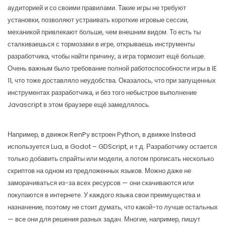
аудиторией и со своими правилами. Такие игры не требуют
установки, позволяют устраивать короткие игровые сессии,
механикой привлекают больше, чем внешним видом. То есть ты
сталкиваешься с тормозами в игре, открываешь инструменты
разработчика, чтобы найти причину, а игра тормозит ещё больше.
Очень важным было требование полной работоспособности игры в IE
11, что тоже доставляло неудобства. Оказалось, что при запущенных
инструментах разработчика, и без того небыстрое выполнение
Javascript в этом браузере ещё замедлялось.
Например, в движок RenPy встроен Python, в движке Instead
используется Lua, в Godot – GDScript, и т.д. Разработчику остается
только добавить спрайты или модели, а потом прописать несколько
скриптов на одном из предложенных языков. Можно даже не
заморачиваться из-за всех ресурсов — они скачиваются или
покупаются в интернете. У каждого языка свои преимущества и
назначение, поэтому не стоит думать, что какой-то лучше остальных
— все они для решения разных задач. Многие, например, пишут