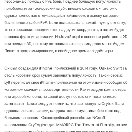
персонажа с помощью PvE боев. Позднее большую популярность
приобрела игра «Бойцовский клуб», внешне схожая с «Тэйлом»,
однако полностью отличающаяся геймплеем, в основу которого
были положены бои PvP. Если пользователь нажмёт нужную кнопку,
то его персонаж передвинется на другие координаты, а потом будет
вызвана функция анимации. НаJavaScript в основном работают с 2D
или псевдо-3D, поэтому останавливаться на моделях мы не будем.
Пишет о программировании, в свободное время создаёт игры.
Он был создан для iPhone-приложений в 2014 году. Однако Swift за
столь короткий срок сумел завоевать популярность. Такси-сервис
Lyft переписал свое iPhone-приложение на этом языке и сообщил об
«огромном скачке» в производительности. Как игры для компьютера
или игровой консоли, но своей доступностью они тоже неплохо
затягивают. Также следует помнить, что все продукты Crytek были
однопользовательскими, следовательно мультиплейер тоже под
большим вопросом. Южнокорейский разработчик NCsoft
использовал CryEngine для MMORPG The Tower of Eternity, но все
сетевое взаимодействие переписывали самостоятельно с нуля.