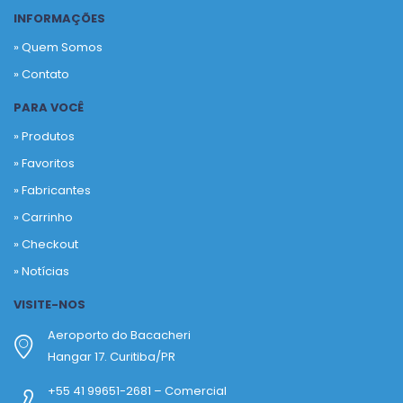
INFORMAÇÕES
» Quem Somos
» Contato
PARA VOCÊ
» Produtos
»
Favoritos
»
Fabricantes
»
Carrinho
»
Checkout
»
Notícias
VISITE-NOS
Aeroporto do Bacacheri
Hangar 17. Curitiba/PR
+55 41 99651-2681 – Comercial