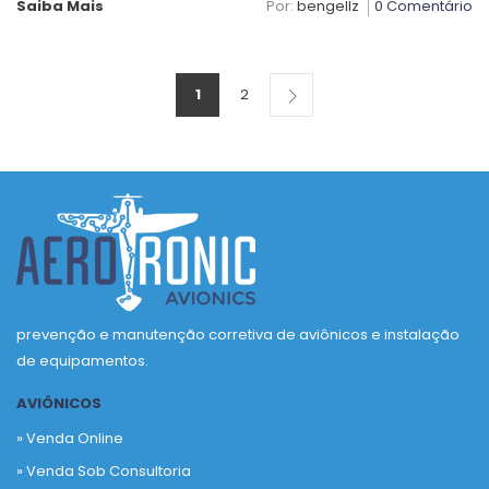
Saiba Mais
Por:
bengellz
0 Comentário
1
2
prevenção e manutenção corretiva de aviônicos e instalação
de equipamentos.
AVIÔNICOS
» Venda Online
» Venda Sob Consultoria