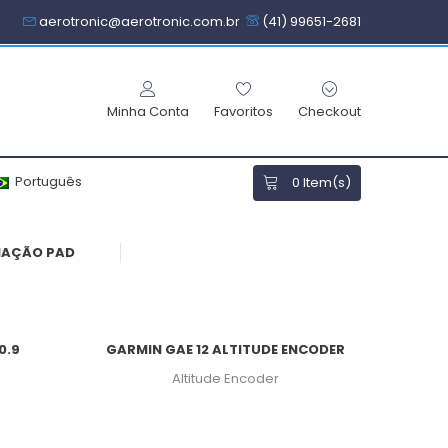
aerotronic@aerotronic.com.br
(41) 99651-2681
Minha Conta
Favoritos
Checkout
Português
0
Item(s)
0.9
GARMIN GAE 12 ALTITUDE ENCODER
Altitude Encoder