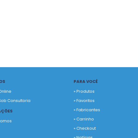
OS
PARA VOCÊ
Online
» Produtos
Sob Consultoria
»
Favoritos
»
Fabricantes
AÇÕES
»
Carrinho
Somos
»
Checkout
o
»
Notícias