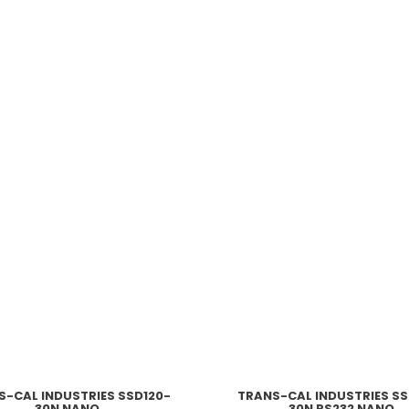
S-CAL INDUSTRIES SSD120-
TRANS-CAL INDUSTRIES SS
30N NANO
30N RS232 NANO