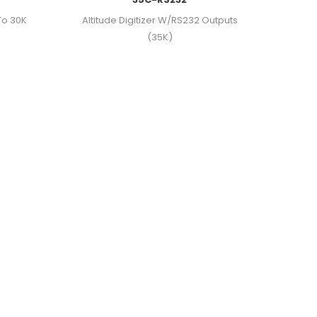
To 30K
Altitude Digitizer W/RS232 Outputs
(35K)