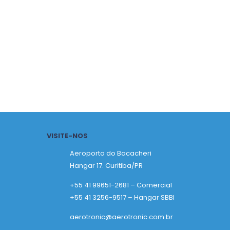
VISITE-NOS
Aeroporto do Bacacheri
Hangar 17. Curitiba/PR
+55 41 99651-2681 – Comercial
+55 41 3256-9517 – Hangar SBBI
aerotronic@aerotronic.com.br