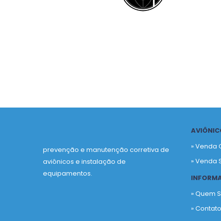
AVIÔNIC
» Venda 
prevenção e manutenção corretiva de
» Venda 
aviônicos e instalação de
equipamentos.
INFORM
» Quem 
» Contat