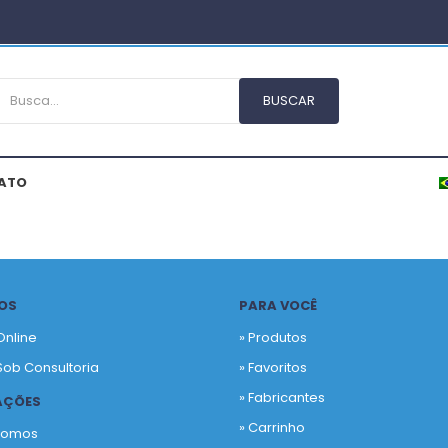
ATO
OS
PARA VOCÊ
Online
» Produtos
Sob Consultoria
»
Favoritos
»
Fabricantes
AÇÕES
»
Carrinho
Somos