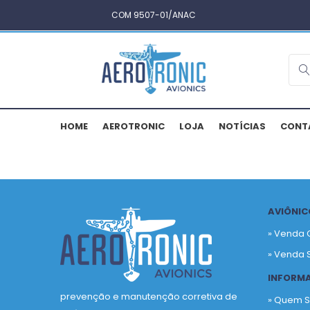
COM 9507-01/ANAC
HOME
AEROTRONIC
LOJA
NOTÍCIAS
CONT
AVIÔNIC
» Venda 
» Venda 
INFORM
prevenção e manutenção corretiva de
» Quem 