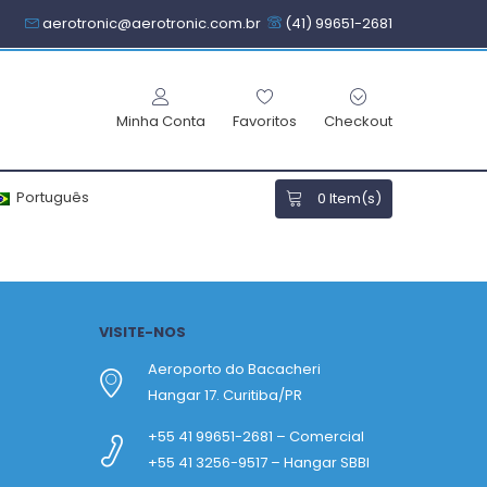
aerotronic@aerotronic.com.br
(41) 99651-2681
Minha Conta
Favoritos
Checkout
Português
0
Item(s)
VISITE-NOS
Aeroporto do Bacacheri
Hangar 17. Curitiba/PR
+55 41 99651-2681 – Comercial
+55 41 3256-9517 – Hangar SBBI