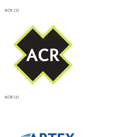
ACK
(2)
ACR
(3)