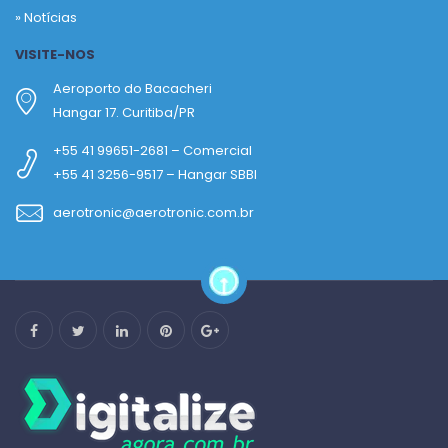
»
Notícias
VISITE-NOS
Aeroporto do Bacacheri
Hangar 17. Curitiba/PR
+55 41 99651-2681 – Comercial
+55 41 3256-9517 – Hangar SBBI
aerotronic@aerotronic.com.br