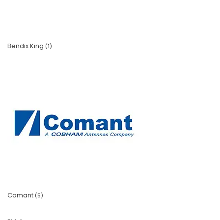
Bendix King
(1)
Comant
(5)