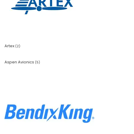
Artex
(2)
Aspen Avionics
(5)