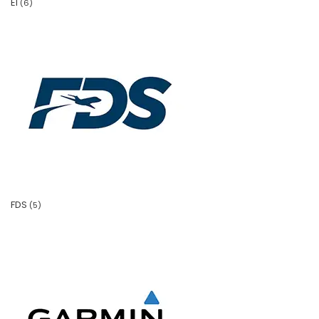
EI
(6)
FDS
(5)