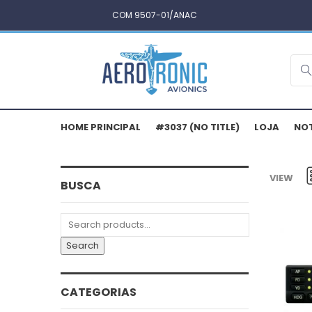
COM 9507-01/ANAC
HOME PRINCIPAL
#3037 (NO TITLE)
LOJA
NOT
VIEW
BUSCA
Search
for:
Search
CATEGORIAS