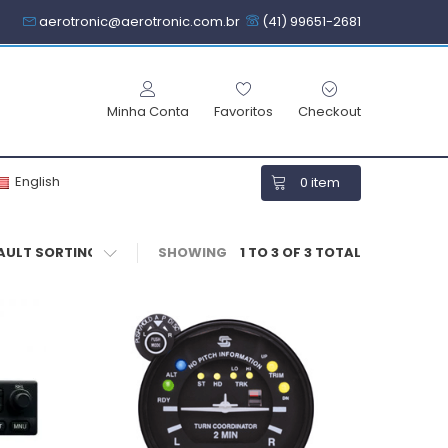
aerotronic@aerotronic.com.br
(41) 99651-2681
Minha Conta
Favoritos
Checkout
English
0
item
SHOWING
1 TO 3 OF 3 TOTAL