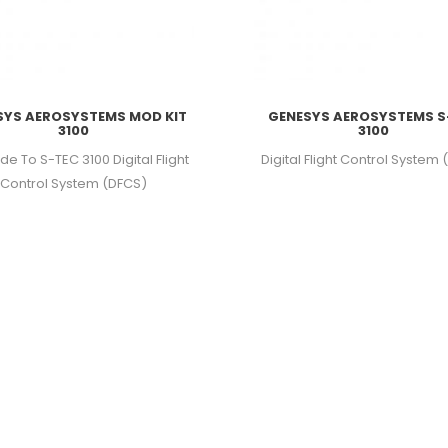
SYS AEROSYSTEMS MOD KIT
GENESYS AEROSYSTEMS S
3100
3100
e To S-TEC 3100 Digital Flight
Digital Flight Control System
Control System (DFCS)