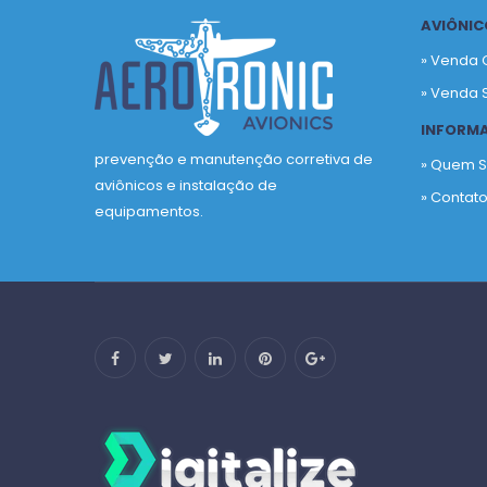
AVIÔNIC
» Venda 
» Venda 
INFORM
prevenção e manutenção corretiva de
» Quem 
aviônicos e instalação de
» Contat
equipamentos.