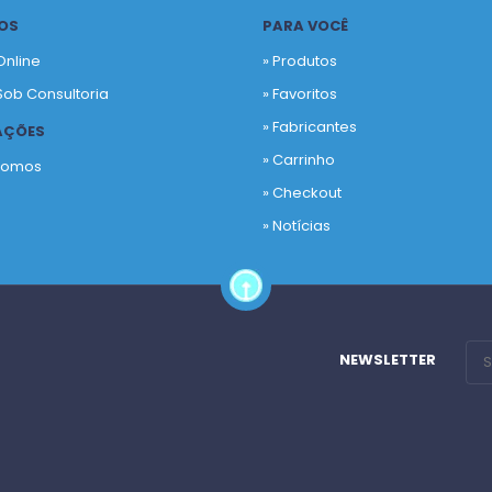
OS
PARA VOCÊ
Online
» Produtos
Sob Consultoria
»
Favoritos
»
Fabricantes
AÇÕES
»
Carrinho
Somos
»
Checkout
o
»
Notícias
NEWSLETTER