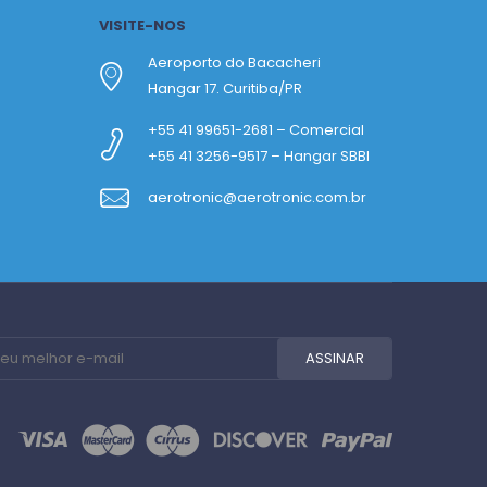
VISITE-NOS
Aeroporto do Bacacheri
Hangar 17. Curitiba/PR
+55 41 99651-2681 – Comercial
+55 41 3256-9517 – Hangar SBBI
aerotronic@aerotronic.com.br